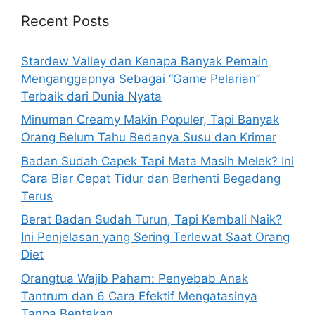
h
Recent Posts
f
o
Stardew Valley dan Kenapa Banyak Pemain
r
Menganggapnya Sebagai “Game Pelarian”
:
Terbaik dari Dunia Nyata
Minuman Creamy Makin Populer, Tapi Banyak
Orang Belum Tahu Bedanya Susu dan Krimer
Badan Sudah Capek Tapi Mata Masih Melek? Ini
Cara Biar Cepat Tidur dan Berhenti Begadang
Terus
Berat Badan Sudah Turun, Tapi Kembali Naik?
Ini Penjelasan yang Sering Terlewat Saat Orang
Diet
Orangtua Wajib Paham: Penyebab Anak
Tantrum dan 6 Cara Efektif Mengatasinya
Tanpa Bentakan