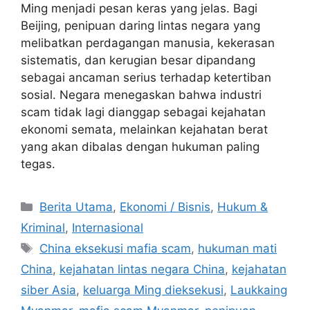
Ming menjadi pesan keras yang jelas. Bagi
Beijing, penipuan daring lintas negara yang
melibatkan perdagangan manusia, kekerasan
sistematis, dan kerugian besar dipandang
sebagai ancaman serius terhadap ketertiban
sosial. Negara menegaskan bahwa industri
scam tidak lagi dianggap sebagai kejahatan
ekonomi semata, melainkan kejahatan berat
yang akan dibalas dengan hukuman paling
tegas.
C
Berita Utama
,
Ekonomi / Bisnis
,
Hukum &
a
Kriminal
,
Internasional
t
T
China eksekusi mafia scam
,
hukuman mati
e
a
China
,
kejahatan lintas negara China
,
kejahatan
g
g
siber Asia
,
keluarga Ming dieksekusi
,
Laukkaing
o
s
r