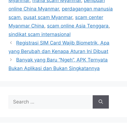
Myanmar
,
mafia scam Myanmar
,
penipuan
i
online China Myanmar
,
perdagangan manusia
e
scam
,
pusat scam Myanmar
,
scam center
s
Myanmar China
,
scam online Asia Tenggara
,
sindikat scam internasional
Registrasi SIM Card Wajib Biometrik, Apa
yang Berubah dan Kenapa Aturan Ini Dibuat
Banyak yang Baru “Ngeh”, APK Ternyata
Bukan Aplikasi dan Bukan Singkatannya
S
e
a
r
c