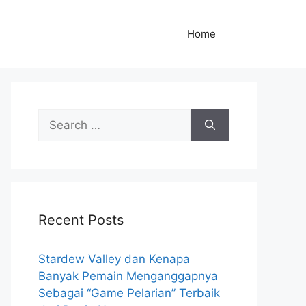
Home
S
e
a
r
c
h
Recent Posts
f
o
r
Stardew Valley dan Kenapa
:
Banyak Pemain Menganggapnya
Sebagai “Game Pelarian” Terbaik