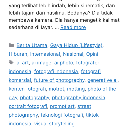
yang terlihat lebih indah, lebih sinematik, dan
lebih tajam dari hasilmu. Bedanya? Dia tidak
membawa kamera. Dia hanya mengetik kalimat
sederhana di layar. …
Read more
C
Berita Utama
,
Gaya Hidup (Lifestyle)
,
a
Hiburan
,
Internasional
,
Nasional
,
Opini
t
T
ai art
,
ai image
,
ai photo
,
fotografer
e
a
indonesia
,
fotografi indonesia
,
fotografi
g
g
komersial
,
future of photography
,
generative ai
,
o
s
r
konten fotografi
,
motret
,
motting
,
photo of the
i
day
,
photography
,
photography indonesia
,
e
portrait fotografi
,
prompt art
,
street
s
photography
,
teknologi fotografi
,
tiktok
indonesia
,
visual storytelling