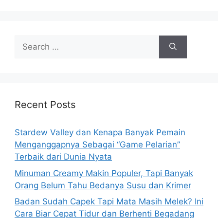
S
e
a
r
c
h
Recent Posts
f
o
Stardew Valley dan Kenapa Banyak Pemain
r
Menganggapnya Sebagai “Game Pelarian”
:
Terbaik dari Dunia Nyata
Minuman Creamy Makin Populer, Tapi Banyak
Orang Belum Tahu Bedanya Susu dan Krimer
Badan Sudah Capek Tapi Mata Masih Melek? Ini
Cara Biar Cepat Tidur dan Berhenti Begadang