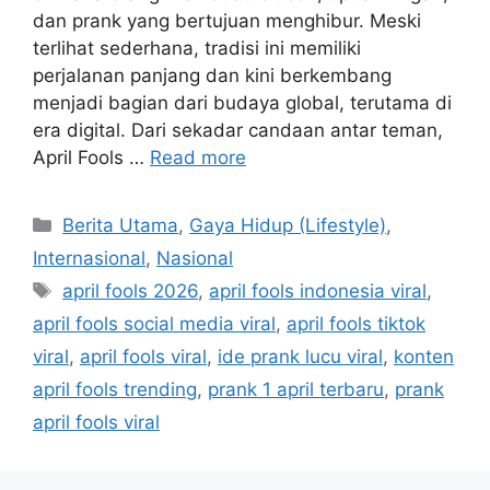
dan prank yang bertujuan menghibur. Meski
terlihat sederhana, tradisi ini memiliki
perjalanan panjang dan kini berkembang
menjadi bagian dari budaya global, terutama di
era digital. Dari sekadar candaan antar teman,
April Fools …
Read more
C
Berita Utama
,
Gaya Hidup (Lifestyle)
,
a
Internasional
,
Nasional
t
T
april fools 2026
,
april fools indonesia viral
,
e
a
april fools social media viral
,
april fools tiktok
g
g
viral
,
april fools viral
,
ide prank lucu viral
,
konten
o
s
r
april fools trending
,
prank 1 april terbaru
,
prank
i
april fools viral
e
s