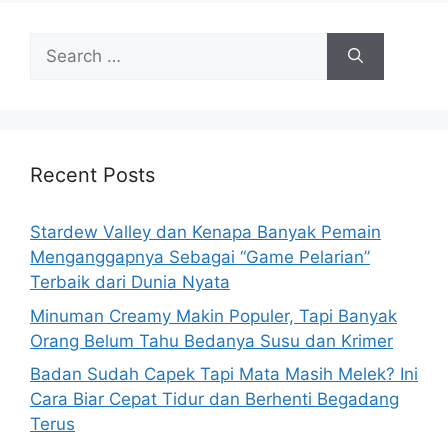
S
e
a
r
c
h
Recent Posts
f
o
Stardew Valley dan Kenapa Banyak Pemain
r
Menganggapnya Sebagai “Game Pelarian”
:
Terbaik dari Dunia Nyata
Minuman Creamy Makin Populer, Tapi Banyak
Orang Belum Tahu Bedanya Susu dan Krimer
Badan Sudah Capek Tapi Mata Masih Melek? Ini
Cara Biar Cepat Tidur dan Berhenti Begadang
Terus