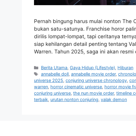
Pernah bingung harus mulai nonton The 
bukan satu-satunya. Franchise horor palin
dirilis lompat-lompat, tapi ceritanya ter
siap kehilangan detail penting tentang Va
Warren. Tahun 2025, saga ini akan resmi
C
Berita Utama
,
Gaya Hidup (Lifestyle)
,
Hiburan
a
T
annabelle doll
,
annabelle movie order
,
chronolo
t
a
universe 2025
,
conjuring universe chronology
,
con
e
g
warren
,
horror cinematic universe
,
horror movie f
g
s
conjuring universe
,
the nun movie order
,
timeline 
o
terbaik
,
urutan nonton conjuring
,
valak demon
r
i
e
s