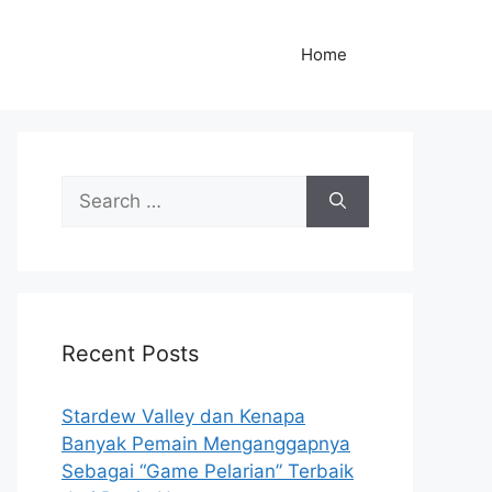
Home
S
e
a
r
c
h
Recent Posts
f
o
r
Stardew Valley dan Kenapa
:
Banyak Pemain Menganggapnya
Sebagai “Game Pelarian” Terbaik