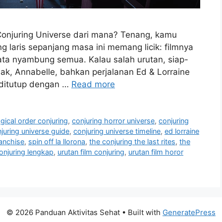
Conjuring Universe dari mana? Tenang, kamu
g laris sepanjang masa ini memang licik: filmnya
nyata nyambung semua. Kalau salah urutan, siap-
lak, Annabelle, bahkan perjalanan Ed & Lorraine
 ditutup dengan …
Read more
gical order conjuring
,
conjuring horror universe
,
conjuring
juring universe guide
,
conjuring universe timeline
,
ed lorraine
ranchise
,
spin off la llorona
,
the conjuring the last rites
,
the
conjuring lengkap
,
urutan film conjuring
,
urutan film horor
© 2026 Panduan Aktivitas Sehat
• Built with
GeneratePress