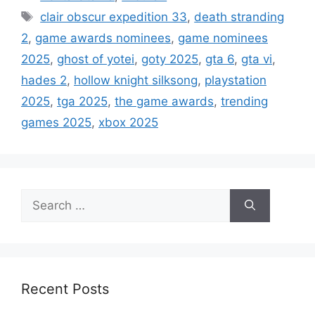
a
T
clair obscur expedition 33
,
death stranding
t
a
2
,
game awards nominees
,
game nominees
e
g
2025
,
ghost of yotei
,
goty 2025
,
gta 6
,
gta vi
,
g
s
hades 2
,
hollow knight silksong
,
playstation
o
r
2025
,
tga 2025
,
the game awards
,
trending
i
games 2025
,
xbox 2025
e
s
S
e
a
r
c
h
Recent Posts
f