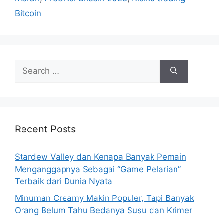
e
Bitcoin
s
S
e
a
r
c
h
Recent Posts
f
o
Stardew Valley dan Kenapa Banyak Pemain
r
Menganggapnya Sebagai “Game Pelarian”
:
Terbaik dari Dunia Nyata
Minuman Creamy Makin Populer, Tapi Banyak
Orang Belum Tahu Bedanya Susu dan Krimer