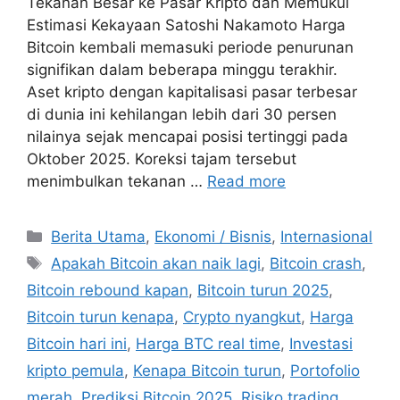
Tekanan Besar ke Pasar Kripto dan Memukul
Estimasi Kekayaan Satoshi Nakamoto Harga
Bitcoin kembali memasuki periode penurunan
signifikan dalam beberapa minggu terakhir.
Aset kripto dengan kapitalisasi pasar terbesar
di dunia ini kehilangan lebih dari 30 persen
nilainya sejak mencapai posisi tertinggi pada
Oktober 2025. Koreksi tajam tersebut
menimbulkan tekanan …
Read more
C
Berita Utama
,
Ekonomi / Bisnis
,
Internasional
a
T
Apakah Bitcoin akan naik lagi
,
Bitcoin crash
,
t
a
Bitcoin rebound kapan
,
Bitcoin turun 2025
,
e
g
Bitcoin turun kenapa
,
Crypto nyangkut
,
Harga
g
s
Bitcoin hari ini
,
Harga BTC real time
,
Investasi
o
r
kripto pemula
,
Kenapa Bitcoin turun
,
Portofolio
i
merah
,
Prediksi Bitcoin 2025
,
Risiko trading