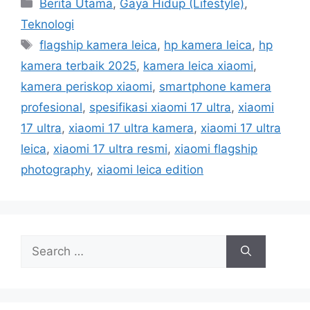
C
Berita Utama
,
Gaya Hidup (Lifestyle)
,
a
Teknologi
t
T
flagship kamera leica
,
hp kamera leica
,
hp
e
a
kamera terbaik 2025
,
kamera leica xiaomi
,
g
g
kamera periskop xiaomi
,
smartphone kamera
o
s
r
profesional
,
spesifikasi xiaomi 17 ultra
,
xiaomi
i
17 ultra
,
xiaomi 17 ultra kamera
,
xiaomi 17 ultra
e
leica
,
xiaomi 17 ultra resmi
,
xiaomi flagship
s
photography
,
xiaomi leica edition
S
e
a
r