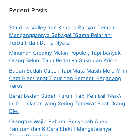
c
h
Recent Posts
f
o
Stardew Valley dan Kenapa Banyak Pemain
r
Menganggapnya Sebagai “Game Pelarian”
:
Terbaik dari Dunia Nyata
Minuman Creamy Makin Populer, Tapi Banyak
Orang Belum Tahu Bedanya Susu dan Krimer
Badan Sudah Capek Tapi Mata Masih Melek? Ini
Cara Biar Cepat Tidur dan Berhenti Begadang
Terus
Berat Badan Sudah Turun, Tapi Kembali Naik?
Ini Penjelasan yang Sering Terlewat Saat Orang
Diet
Orangtua Wajib Paham: Penyebab Anak
Tantrum dan 6 Cara Efektif Mengatasinya