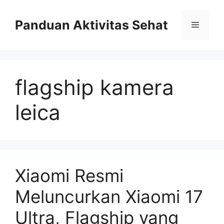
Skip
to
Panduan Aktivitas Sehat
Menu
content
flagship kamera
leica
Xiaomi Resmi
Meluncurkan Xiaomi 17
Ultra, Flagship yang