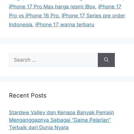
iPhone 17 Pro Max harga resmi iBox
,
iPhone 17
Pro vs iPhone 16 Pro
,
iPhone 17 Series pre order
Indonesia
,
iPhone 17 warna terbaru
S
e
a
r
c
h
Recent Posts
f
o
Stardew Valley dan Kenapa Banyak Pemain
r
Menganggapnya Sebagai “Game Pelarian”
:
Terbaik dari Dunia Nyata