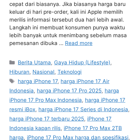
cepat dari biasanya. Jika biasanya harga baru
keluar di hari pre-order, kali ini Apple memilih
merilis informasi tersebut dua hari lebih awal.
Langkah ini membuat konsumen punya waktu
lebih banyak untuk menimbang sebelum masa
pemesanan dibuka …
Read more
C
Berita Utama
,
Gaya Hidup (Lifestyle)
,
a
Hiburan
,
Nasional
,
Teknologi
t
T
harga iPhone 17
,
harga iPhone 17 Air
e
a
Indonesia
,
harga iPhone 17 Pro 2025
,
harga
g
g
iPhone 17 Pro Max Indonesia
,
harga iPhone 17
o
s
r
resmi iBox
,
harga iPhone 17 Series di Indonesia
,
i
harga iPhone 17 terbaru 2025
,
iPhone 17
e
Indonesia kapan rilis
,
iPhone 17 Pro Max 2TB
s
harga
,
iPhone 17 Pro Max harga dan spesifikasi
,