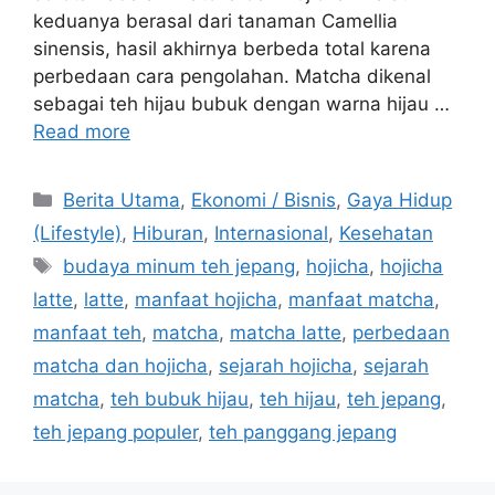
keduanya berasal dari tanaman Camellia
sinensis, hasil akhirnya berbeda total karena
perbedaan cara pengolahan. Matcha dikenal
sebagai teh hijau bubuk dengan warna hijau …
Read more
C
Berita Utama
,
Ekonomi / Bisnis
,
Gaya Hidup
a
(Lifestyle)
,
Hiburan
,
Internasional
,
Kesehatan
t
T
budaya minum teh jepang
,
hojicha
,
hojicha
e
a
latte
,
latte
,
manfaat hojicha
,
manfaat matcha
,
g
g
manfaat teh
,
matcha
,
matcha latte
,
perbedaan
o
s
r
matcha dan hojicha
,
sejarah hojicha
,
sejarah
i
matcha
,
teh bubuk hijau
,
teh hijau
,
teh jepang
,
e
teh jepang populer
,
teh panggang jepang
s