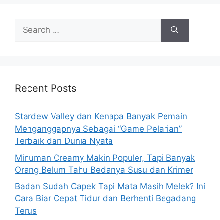
S
e
a
r
c
h
Recent Posts
f
o
Stardew Valley dan Kenapa Banyak Pemain
r
Menganggapnya Sebagai “Game Pelarian”
:
Terbaik dari Dunia Nyata
Minuman Creamy Makin Populer, Tapi Banyak
Orang Belum Tahu Bedanya Susu dan Krimer
Badan Sudah Capek Tapi Mata Masih Melek? Ini
Cara Biar Cepat Tidur dan Berhenti Begadang
Terus