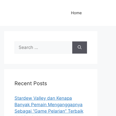
Home
S
e
a
r
c
h
Recent Posts
f
o
r
Stardew Valley dan Kenapa
:
Banyak Pemain Menganggapnya
Sebagai “Game Pelarian” Terbaik