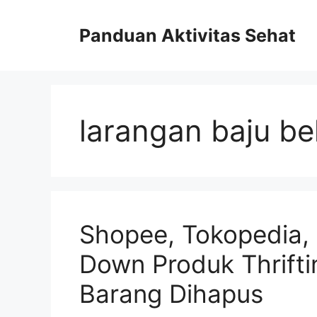
Skip
to
Panduan Aktivitas Sehat
content
larangan baju b
Shopee, Tokopedia, 
Down Produk Thriftin
Barang Dihapus