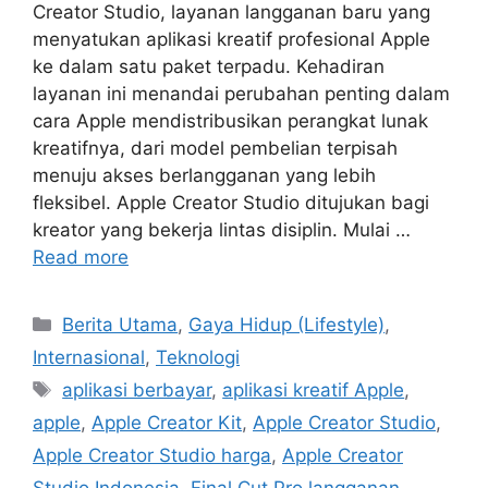
Creator Studio, layanan langganan baru yang
menyatukan aplikasi kreatif profesional Apple
ke dalam satu paket terpadu. Kehadiran
layanan ini menandai perubahan penting dalam
cara Apple mendistribusikan perangkat lunak
kreatifnya, dari model pembelian terpisah
menuju akses berlangganan yang lebih
fleksibel. Apple Creator Studio ditujukan bagi
kreator yang bekerja lintas disiplin. Mulai …
Read more
C
Berita Utama
,
Gaya Hidup (Lifestyle)
,
a
Internasional
,
Teknologi
t
T
aplikasi berbayar
,
aplikasi kreatif Apple
,
e
a
apple
,
Apple Creator Kit
,
Apple Creator Studio
,
g
g
Apple Creator Studio harga
,
Apple Creator
o
s
r