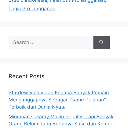
Studio Indonesia
,
Final Cut Pro langganan
,
i
Logic Pro langganan
e
s
S
e
a
r
c
h
Recent Posts
f
o
Stardew Valley dan Kenapa Banyak Pemain
r
Menganggapnya Sebagai “Game Pelarian”
:
Terbaik dari Dunia Nyata
Minuman Creamy Makin Populer, Tapi Banyak
Orang Belum Tahu Bedanya Susu dan Krimer