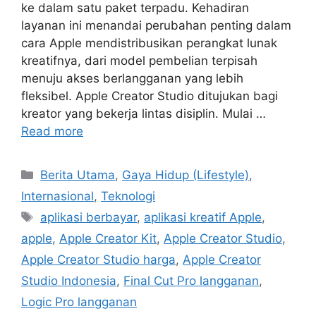
ke dalam satu paket terpadu. Kehadiran
layanan ini menandai perubahan penting dalam
cara Apple mendistribusikan perangkat lunak
kreatifnya, dari model pembelian terpisah
menuju akses berlangganan yang lebih
fleksibel. Apple Creator Studio ditujukan bagi
kreator yang bekerja lintas disiplin. Mulai …
Read more
C
Berita Utama
,
Gaya Hidup (Lifestyle)
,
a
Internasional
,
Teknologi
t
T
aplikasi berbayar
,
aplikasi kreatif Apple
,
e
a
apple
,
Apple Creator Kit
,
Apple Creator Studio
,
g
g
Apple Creator Studio harga
,
Apple Creator
o
s
r
Studio Indonesia
,
Final Cut Pro langganan
,
i
Logic Pro langganan
e