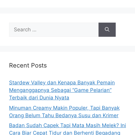
s
S
e
a
r
c
h
Recent Posts
f
o
Stardew Valley dan Kenapa Banyak Pemain
r
Menganggapnya Sebagai “Game Pelarian”
:
Terbaik dari Dunia Nyata
Minuman Creamy Makin Populer, Tapi Banyak
Orang Belum Tahu Bedanya Susu dan Krimer
Badan Sudah Capek Tapi Mata Masih Melek? Ini
Cara Biar Cepat Tidur dan Berhenti Begadang