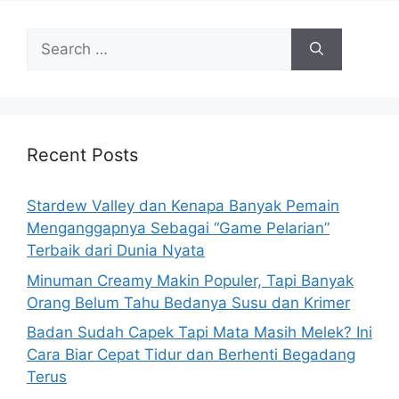
e
s
S
e
a
r
c
h
Recent Posts
f
o
Stardew Valley dan Kenapa Banyak Pemain
r
Menganggapnya Sebagai “Game Pelarian”
:
Terbaik dari Dunia Nyata
Minuman Creamy Makin Populer, Tapi Banyak
Orang Belum Tahu Bedanya Susu dan Krimer
Badan Sudah Capek Tapi Mata Masih Melek? Ini
Cara Biar Cepat Tidur dan Berhenti Begadang
Terus