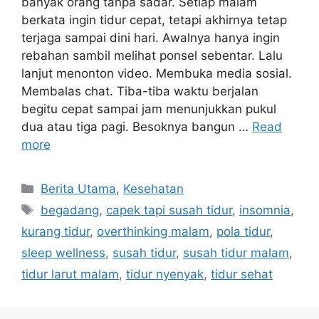
banyak orang tanpa sadar. Setiap malam
berkata ingin tidur cepat, tetapi akhirnya tetap
terjaga sampai dini hari. Awalnya hanya ingin
rebahan sambil melihat ponsel sebentar. Lalu
lanjut menonton video. Membuka media sosial.
Membalas chat. Tiba-tiba waktu berjalan
begitu cepat sampai jam menunjukkan pukul
dua atau tiga pagi. Besoknya bangun …
Read
more
C
Berita Utama
,
Kesehatan
a
T
begadang
,
capek tapi susah tidur
,
insomnia
,
t
a
kurang tidur
,
overthinking malam
,
pola tidur
,
e
g
sleep wellness
,
susah tidur
,
susah tidur malam
,
g
s
tidur larut malam
,
tidur nyenyak
,
tidur sehat
o
r
i