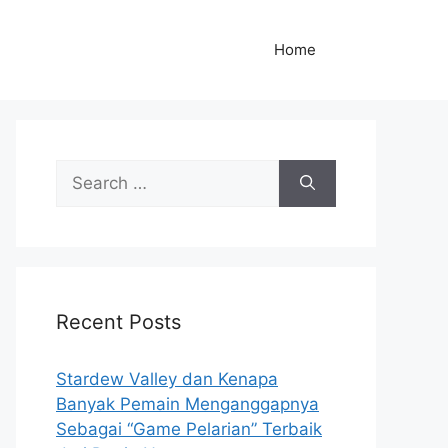
Home
S
e
a
r
c
h
Recent Posts
f
o
r
Stardew Valley dan Kenapa
:
Banyak Pemain Menganggapnya
Sebagai “Game Pelarian” Terbaik