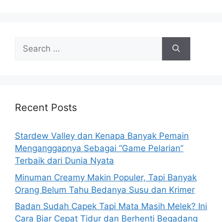
s
S
e
a
r
c
h
Recent Posts
f
o
Stardew Valley dan Kenapa Banyak Pemain
r
Menganggapnya Sebagai “Game Pelarian”
:
Terbaik dari Dunia Nyata
Minuman Creamy Makin Populer, Tapi Banyak
Orang Belum Tahu Bedanya Susu dan Krimer
Badan Sudah Capek Tapi Mata Masih Melek? Ini
Cara Biar Cepat Tidur dan Berhenti Begadang