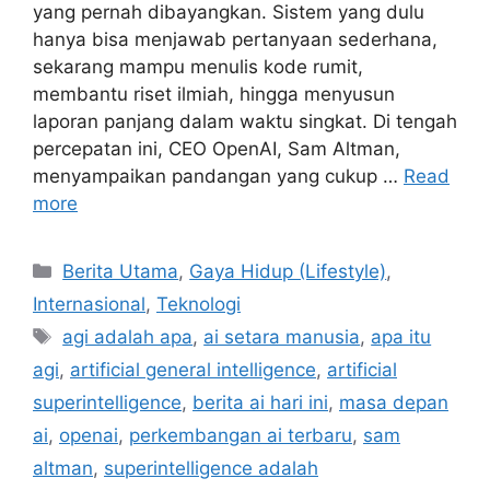
yang pernah dibayangkan. Sistem yang dulu
hanya bisa menjawab pertanyaan sederhana,
sekarang mampu menulis kode rumit,
membantu riset ilmiah, hingga menyusun
laporan panjang dalam waktu singkat. Di tengah
percepatan ini, CEO OpenAI, Sam Altman,
menyampaikan pandangan yang cukup …
Read
more
C
Berita Utama
,
Gaya Hidup (Lifestyle)
,
a
Internasional
,
Teknologi
t
T
agi adalah apa
,
ai setara manusia
,
apa itu
e
a
agi
,
artificial general intelligence
,
artificial
g
g
superintelligence
,
berita ai hari ini
,
masa depan
o
s
r
ai
,
openai
,
perkembangan ai terbaru
,
sam
i
altman
,
superintelligence adalah
e