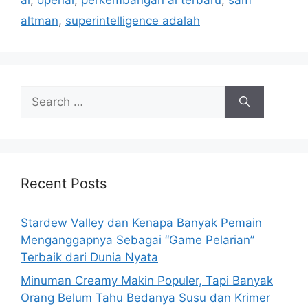
ai
,
openai
,
perkembangan ai terbaru
,
sam
i
altman
,
superintelligence adalah
e
s
S
e
a
r
c
h
Recent Posts
f
o
Stardew Valley dan Kenapa Banyak Pemain
r
Menganggapnya Sebagai “Game Pelarian”
:
Terbaik dari Dunia Nyata
Minuman Creamy Makin Populer, Tapi Banyak
Orang Belum Tahu Bedanya Susu dan Krimer