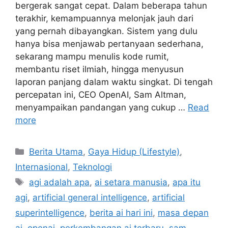
bergerak sangat cepat. Dalam beberapa tahun
terakhir, kemampuannya melonjak jauh dari
yang pernah dibayangkan. Sistem yang dulu
hanya bisa menjawab pertanyaan sederhana,
sekarang mampu menulis kode rumit,
membantu riset ilmiah, hingga menyusun
laporan panjang dalam waktu singkat. Di tengah
percepatan ini, CEO OpenAI, Sam Altman,
menyampaikan pandangan yang cukup …
Read
more
C
Berita Utama
,
Gaya Hidup (Lifestyle)
,
a
Internasional
,
Teknologi
t
T
agi adalah apa
,
ai setara manusia
,
apa itu
e
a
agi
,
artificial general intelligence
,
artificial
g
g
superintelligence
,
berita ai hari ini
,
masa depan
o
s
r