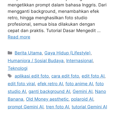
mengetikkan prompt dalam bahasa Inggris. Dari
mengganti background, menambahkan efek
retro, hingga menghasilkan foto studio
profesional, semua bisa dilakukan dengan
cepat dan praktis. Tutorial Dasar Mengedit …
Read more
C
Berita Utama
,
Gaya Hidup (Lifestyle)
,
a
Humaniora / Sosial Budaya
,
Internasional
,
t
Teknologi
e
T
aplikasi edit foto
,
cara edit foto
,
edit foto AI
,
g
a
edit foto viral
,
efek retro AI
,
foto anime AI
,
foto
o
g
r
studio AI
,
ganti background AI
,
Gemini AI
,
Nano
s
i
Banana
,
Old Money aesthetic
,
polaroid AI
,
e
prompt Gemini AI
,
tren foto AI
,
tutorial Gemini AI
s