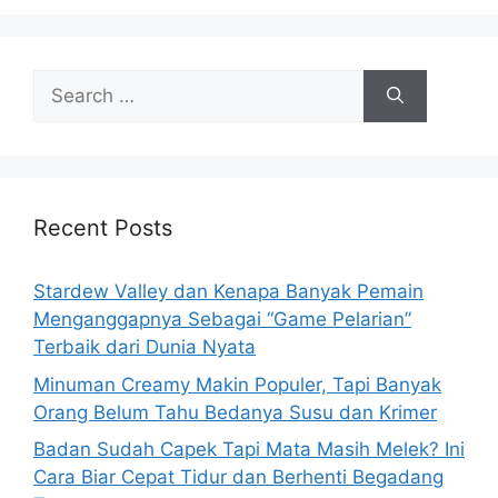
S
e
a
r
c
h
Recent Posts
f
o
Stardew Valley dan Kenapa Banyak Pemain
r
Menganggapnya Sebagai “Game Pelarian”
:
Terbaik dari Dunia Nyata
Minuman Creamy Makin Populer, Tapi Banyak
Orang Belum Tahu Bedanya Susu dan Krimer
Badan Sudah Capek Tapi Mata Masih Melek? Ini
Cara Biar Cepat Tidur dan Berhenti Begadang