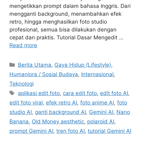
mengetikkan prompt dalam bahasa Inggris. Dari
mengganti background, menambahkan efek
retro, hingga menghasilkan foto studio
profesional, semua bisa dilakukan dengan
cepat dan praktis. Tutorial Dasar Mengedit …
Read more
C
Berita Utama
,
Gaya Hidup (Lifestyle)
,
a
Humaniora / Sosial Budaya
,
Internasional
,
t
Teknologi
e
T
aplikasi edit foto
,
cara edit foto
,
edit foto AI
,
g
a
edit foto viral
,
efek retro AI
,
foto anime AI
,
foto
o
g
r
studio AI
,
ganti background AI
,
Gemini AI
,
Nano
s
i
Banana
,
Old Money aesthetic
,
polaroid AI
,
e
prompt Gemini AI
,
tren foto AI
,
tutorial Gemini AI
s