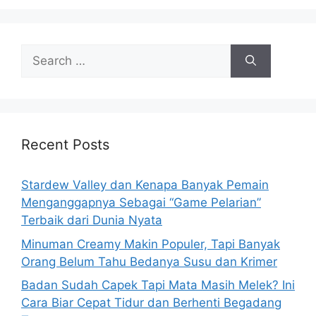
S
e
a
r
c
h
Recent Posts
f
o
Stardew Valley dan Kenapa Banyak Pemain
r
Menganggapnya Sebagai “Game Pelarian”
:
Terbaik dari Dunia Nyata
Minuman Creamy Makin Populer, Tapi Banyak
Orang Belum Tahu Bedanya Susu dan Krimer
Badan Sudah Capek Tapi Mata Masih Melek? Ini
Cara Biar Cepat Tidur dan Berhenti Begadang