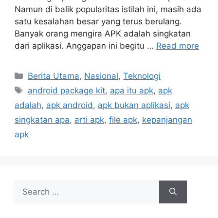
Namun di balik popularitas istilah ini, masih ada
satu kesalahan besar yang terus berulang.
Banyak orang mengira APK adalah singkatan
dari aplikasi. Anggapan ini begitu …
Read more
C
Berita Utama
,
Nasional
,
Teknologi
a
T
android package kit
,
apa itu apk
,
apk
t
a
adalah
,
apk android
,
apk bukan aplikasi
,
apk
e
g
singkatan apa
,
arti apk
,
file apk
,
kepanjangan
g
s
apk
o
r
i
e
s
S
e
a