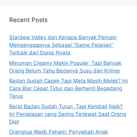
r
c
h
Recent Posts
f
o
Stardew Valley dan Kenapa Banyak Pemain
r
Menganggapnya Sebagai “Game Pelarian”
:
Terbaik dari Dunia Nyata
Minuman Creamy Makin Populer, Tapi Banyak
Orang Belum Tahu Bedanya Susu dan Krimer
Badan Sudah Capek Tapi Mata Masih Melek? Ini
Cara Biar Cepat Tidur dan Berhenti Begadang
Terus
Berat Badan Sudah Turun, Tapi Kembali Naik?
Ini Penjelasan yang Sering Terlewat Saat Orang
Diet
Orangtua Wajib Paham: Penyebab Anak