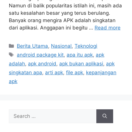
Namun di balik popularitas istilah ini, masih ada
satu kesalahan besar yang terus berulang.
Banyak orang mengira APK adalah singkatan
dari aplikasi. Anggapan ini begitu …
Read more
C
Berita Utama
,
Nasional
,
Teknologi
a
T
android package kit
,
apa itu apk
,
apk
t
a
adalah
,
apk android
,
apk bukan aplikasi
,
apk
e
g
singkatan apa
,
arti apk
,
file apk
,
kepanjangan
g
s
apk
o
r
i
e
s
S
e
a