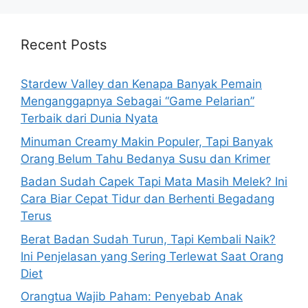
r
c
h
Recent Posts
f
o
Stardew Valley dan Kenapa Banyak Pemain
r
Menganggapnya Sebagai “Game Pelarian”
:
Terbaik dari Dunia Nyata
Minuman Creamy Makin Populer, Tapi Banyak
Orang Belum Tahu Bedanya Susu dan Krimer
Badan Sudah Capek Tapi Mata Masih Melek? Ini
Cara Biar Cepat Tidur dan Berhenti Begadang
Terus
Berat Badan Sudah Turun, Tapi Kembali Naik?
Ini Penjelasan yang Sering Terlewat Saat Orang
Diet
Orangtua Wajib Paham: Penyebab Anak