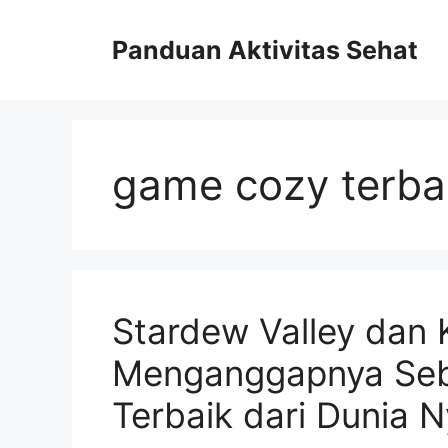
Skip
to
Panduan Aktivitas Sehat
content
game cozy terba
Stardew Valley dan
Menganggapnya Seba
Terbaik dari Dunia 