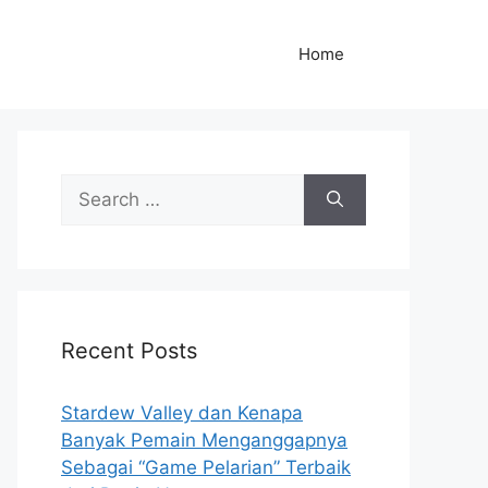
Home
S
e
a
r
c
h
Recent Posts
f
o
r
Stardew Valley dan Kenapa
:
Banyak Pemain Menganggapnya
Sebagai “Game Pelarian” Terbaik