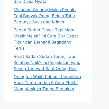
dari Dunia Nyata
Minuman Creamy Makin Populer,
Tapi Banyak Orang Belum Tahu
Bedanya Susu dan Krimer
Badan Sudah Capek Tapi Mata
Masih Melek? Ini Cara Biar Cepat
Tidur dan Berhenti Begadang
Terus
Berat Badan Sudah Turun, Tapi
Kembali Naik? Ini Penjelasan yang
Sering Terlewat Saat Orang Diet
Orangtua Wajib Paham: Penyebab
Anak Tantrum dan 6 Cara Efektif
Mengatasinya Tanpa Bentakan