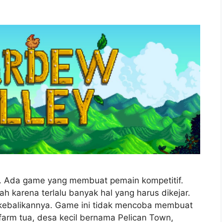
 Ada game yang membuat pemain kompetitif.
 karena terlalu banyak hal yang harus dikejar.
kebalikannya. Game ini tidak mencoba membuat
farm tua, desa kecil bernama Pelican Town,