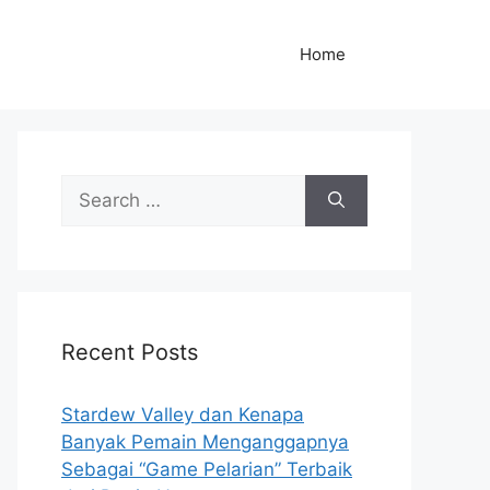
Home
S
e
a
r
c
h
Recent Posts
f
o
r
Stardew Valley dan Kenapa
:
Banyak Pemain Menganggapnya
Sebagai “Game Pelarian” Terbaik