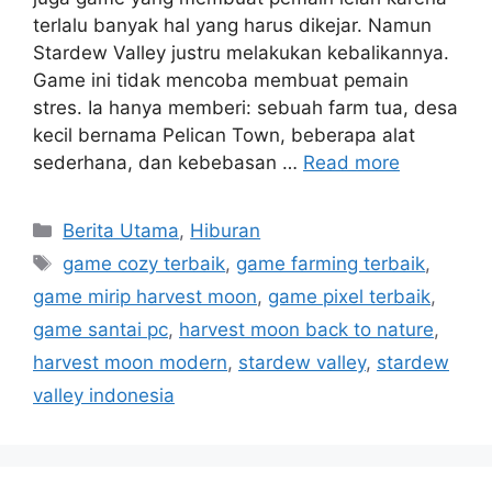
terlalu banyak hal yang harus dikejar. Namun
Stardew Valley justru melakukan kebalikannya.
Game ini tidak mencoba membuat pemain
stres. Ia hanya memberi: sebuah farm tua, desa
kecil bernama Pelican Town, beberapa alat
sederhana, dan kebebasan …
Read more
C
Berita Utama
,
Hiburan
a
T
game cozy terbaik
,
game farming terbaik
,
t
a
game mirip harvest moon
,
game pixel terbaik
,
e
g
game santai pc
,
harvest moon back to nature
,
g
s
harvest moon modern
,
stardew valley
,
stardew
o
r
valley indonesia
i
e
s