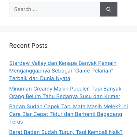
S
e
a
r
c
h
Recent Posts
f
o
Stardew Valley dan Kenapa Banyak Pemain
r
Menganggapnya Sebagai “Game Pelarian”
:
Terbaik dari Dunia Nyata
Minuman Creamy Makin Populer, Tapi Banyak
Orang Belum Tahu Bedanya Susu dan Krimer
Badan Sudah Capek Tapi Mata Masih Melek? Ini
Cara Biar Cepat Tidur dan Berhenti Begadang
Terus
Berat Badan Sudah Turun, Tapi Kembali Naik?